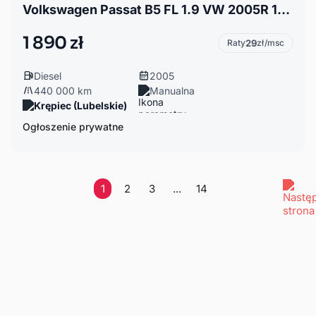
Volkswagen Passat B5 FL 1.9 VW 2005R 1.9TDI
1 890 zł
Raty
29
zł/msc
Diesel
2005
440 000 km
Manualna
Krępiec (Lubelskie)
Ogłoszenie prywatne
1
2
3
...
14