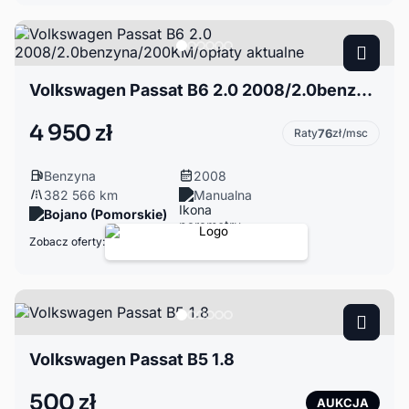
Volkswagen Passat B6 2.0 2008/2.0benzyna/200KM/opłaty aktualne
4 950 zł
Raty
76
zł/msc
Benzyna
2008
382 566 km
Manualna
Bojano (Pomorskie)
Zobacz oferty:
Volkswagen Passat B5 1.8
500 zł
AUKCJA