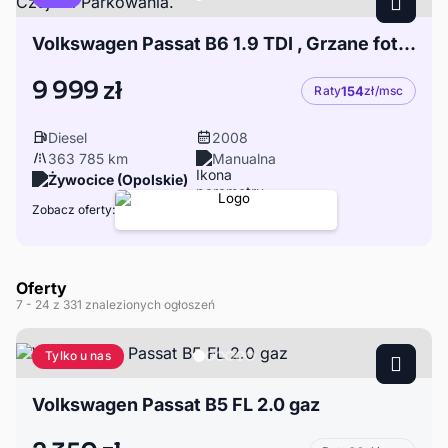
Volkswagen Passat B6 1.9 TDI , Grzane fotele, Czujniki Parkowania.
9 999 zł
Raty
154
zł/msc
Diesel
2008
363 785 km
Manualna
Żywocice (Opolskie)
Zobacz oferty:
Oferty
7
- 24
z 331 znalezionych ogłoszeń
Tylko u nas
Volkswagen Passat B5 FL 2.0 gaz