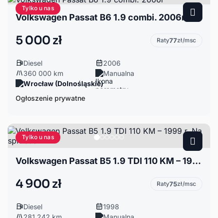
Tylko u nas
Volkswagen Passat B6 1.9 combi. 2006r
5 000 zł
Raty
77
zł/msc
Diesel
2006
360 000 km
Manualna
Wrocław (Dolnośląskie)
Ogłoszenie prywatne
Tylko u nas
Volkswagen Passat B5 1.9 TDI 110 KM – 1999 r. Na sprzedaż
4 900 zł
Raty
75
zł/msc
Diesel
1998
281 242 km
Manualna