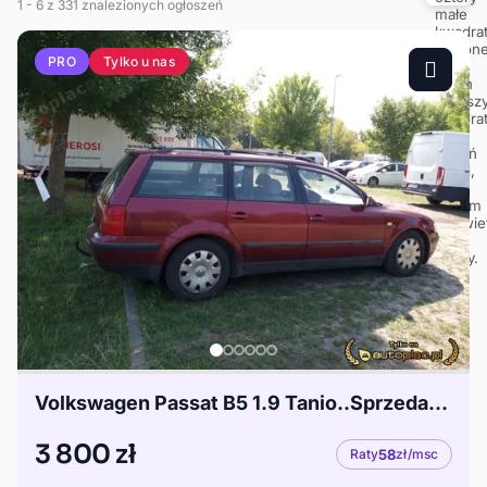
1
- 6
z 331 znalezionych ogłoszeń
Tylko u nas
PRO
Volkswagen Passat B5 1.9 Tanio..Sprzedam Passata..Kombi..
3 800 zł
Raty
58
zł/msc