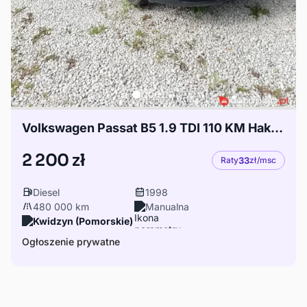
Volkswagen Passat B5 1.9 TDI 110 KM Hak Klima
2 200 zł
Raty
33
zł/msc
Diesel
1998
480 000 km
Manualna
Kwidzyn (Pomorskie)
Ogłoszenie prywatne