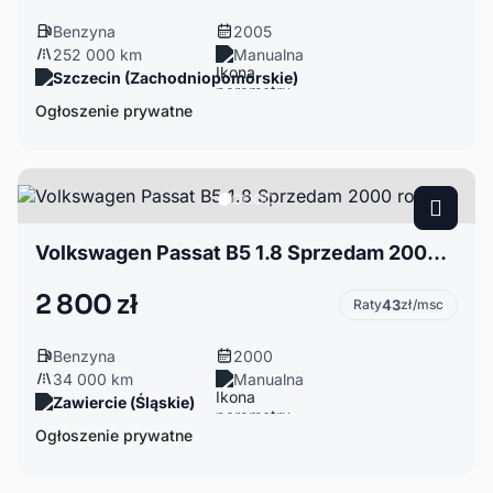
Benzyna
2005
252 000 km
Manualna
Szczecin (Zachodniopomorskie)
Ogłoszenie prywatne
Volkswagen Passat B5 1.8 Sprzedam 2000 rok
2 800 zł
Raty
43
zł/msc
Benzyna
2000
34 000 km
Manualna
Zawiercie (Śląskie)
Ogłoszenie prywatne