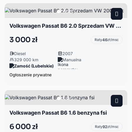
Volkswagen Passat B6 2.0 Sprzedam VW 2007 rok
3 000 zł
Raty
46
zł/msc
Diesel
2007
329 000 km
Manualna
Zamość (Lubelskie)
Ogłoszenie prywatne
Volkswagen Passat B6 1.6 benzyna fsi
6 000 zł
Raty
92
zł/msc