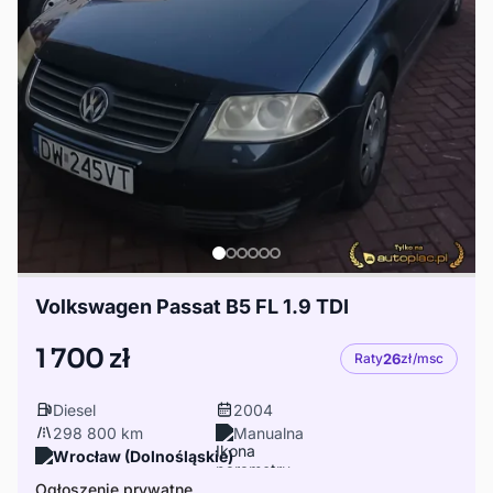
Volkswagen Passat B5 FL 1.9 TDI
1 700 zł
Raty
26
zł/msc
Diesel
2004
298 800 km
Manualna
Wrocław (Dolnośląskie)
Ogłoszenie prywatne