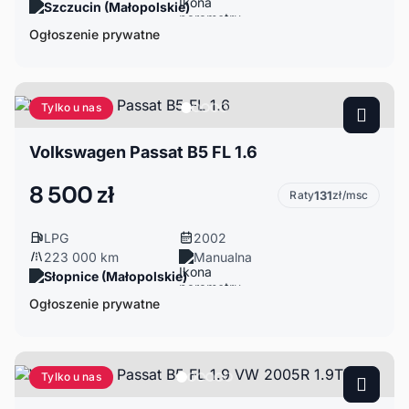
Szczucin (Małopolskie)
Ogłoszenie prywatne
Tylko u nas
Volkswagen Passat B5 FL 1.6
8 500 zł
Raty
131
zł/msc
LPG
2002
223 000 km
Manualna
Słopnice (Małopolskie)
Ogłoszenie prywatne
Tylko u nas