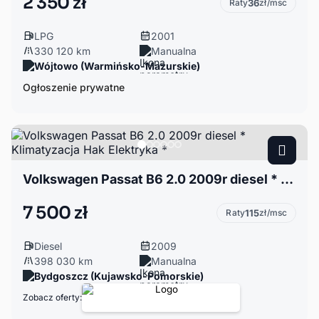
2 350 zł
Raty
36
zł/msc
LPG
2001
330 120 km
Manualna
Wójtowo (Warmińsko-Mazurskie)
Ogłoszenie prywatne
Volkswagen Passat B6 2.0 2009r diesel * Klimatyzacja Hak Elektryka *
7 500 zł
Raty
115
zł/msc
Diesel
2009
398 030 km
Manualna
Bydgoszcz (Kujawsko-Pomorskie)
Zobacz oferty: