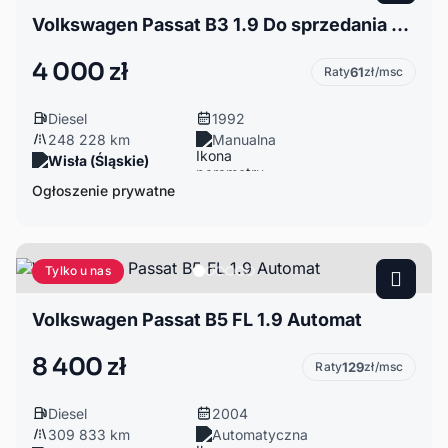
Volkswagen Passat B3 1.9 Do sprzedania super z 1992r. 1.9Turbo diesel 75KM.
4 000 zł
Raty
61
zł/msc
Diesel
1992
248 228 km
Manualna
Wisła (Śląskie)
Ogłoszenie prywatne
Tylko u nas
Volkswagen Passat B5 FL 1.9 Automat
8 400 zł
Raty
129
zł/msc
Diesel
2004
309 833 km
Automatyczna