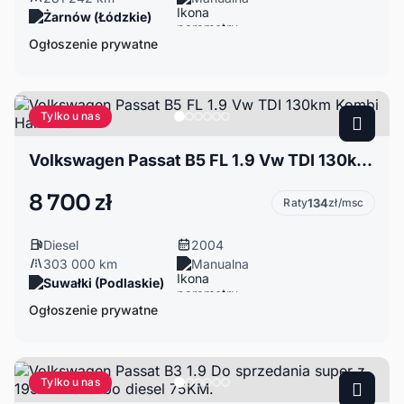
Żarnów (Łódzkie)
Ogłoszenie prywatne
Tylko u nas
Volkswagen Passat B5 FL 1.9 Vw TDI 130km Kombi Hak 2004r
8 700 zł
Raty
134
zł/msc
Diesel
2004
303 000 km
Manualna
Suwałki (Podlaskie)
Ogłoszenie prywatne
Tylko u nas