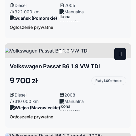
Diesel
2005
322 000 km
Manualna
Gdańsk (Pomorskie)
Ogłoszenie prywatne
Volkswagen Passat B6 1.9 VW TDI
9 700 zł
Raty
149
zł/msc
Diesel
2008
310 000 km
Manualna
Wiejca (Mazowieckie)
Ogłoszenie prywatne