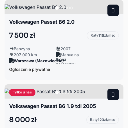
Volkswagen Passat B6 2.0
7 500 zł
Raty
115
zł/msc
Benzyna
2007
207 000 km
Manualna
Warszawa (Mazowieckie)
Ogłoszenie prywatne
Tylko u nas
Volkswagen Passat B6 1.9 tdi 2005
8 000 zł
Raty
123
zł/msc