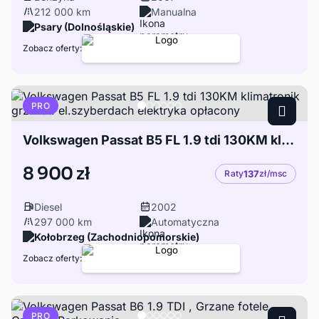
212 000 km
Manualna
Psary (Dolnośląskie)
Zobacz oferty:
PRO
Volkswagen Passat B5 FL 1.9 tdi 130KM klimatronik grz. fot. el.szyberdach elektryka opłacony
8 900 zł
Raty
137
zł/msc
Diesel
2002
297 000 km
Automatyczna
Kołobrzeg (Zachodniopomorskie)
Zobacz oferty:
PRO