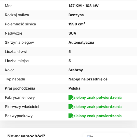
Moc
147 KM - 108 kW
Rodzaj paliwa
Benzyna
Pojemność silnika
1598 cm³
Nadwozie
SUV
Skrzynia biegów
Automatyczna
Liczba drzwi
5
Liczba miejsc
5
Kolor
Srebrny
Typ napędu
Napęd na przednią oś
Kraj pochodzenia
Polska
Fabrycznie nowy
Pierwszy właściciel
Bezwypadkowy
Nowy samochód?