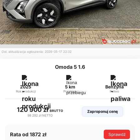
Ost. aktualizacja ogłoszenia: 2026-05-17 22:32
Omoda 5 1.6
2025
5 km
Benzyna
Rok produkcji
Przebieg
Paliwo
120 900 zł
BRUTTO
Zaproponuj cenę
98 292 zł
NETTO
Rata od 1872 zł
Sprawdź