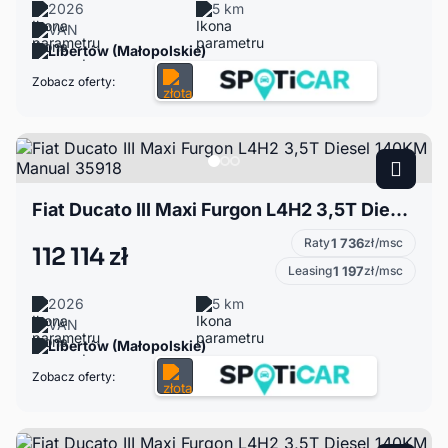
2026
5 km
VAN
Libertów (Małopolskie)
Zobacz oferty:
Fiat Ducato III Maxi Furgon L4H2 3,5T Diesel 140KM Manual 35918
Raty
1 736
zł/msc
112 114 zł
Leasing
1 197
zł/msc
2026
5 km
VAN
Libertów (Małopolskie)
Zobacz oferty: