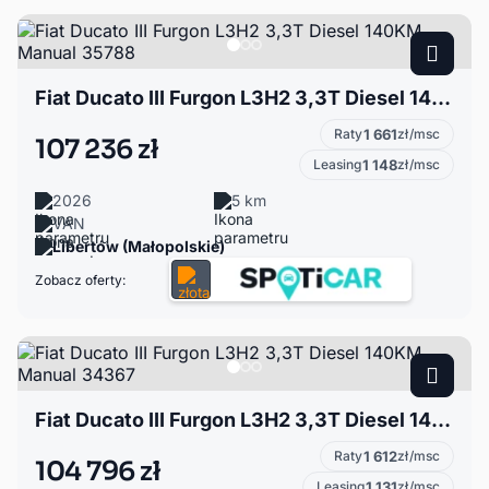
Fiat Ducato III Furgon L3H2 3,3T Diesel 140KM Manual 35788
Raty
1 661
zł/msc
107 236 zł
Leasing
1 148
zł/msc
2026
5 km
VAN
Libertów (Małopolskie)
Zobacz oferty:
Fiat Ducato III Furgon L3H2 3,3T Diesel 140KM Manual 34367
Raty
1 612
zł/msc
104 796 zł
Leasing
1 131
zł/msc