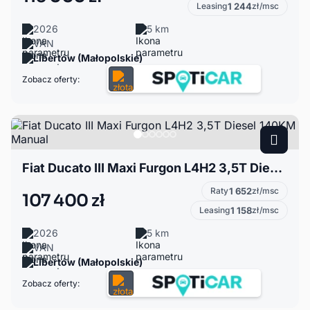
Leasing
1 244
zł/msc
2026
5 km
VAN
Libertów (Małopolskie)
Zobacz oferty:
Fiat Ducato III Maxi Furgon L4H2 3,5T Diesel 140KM Manual
Raty
1 652
zł/msc
107 400 zł
Leasing
1 158
zł/msc
2026
5 km
VAN
Libertów (Małopolskie)
Zobacz oferty: