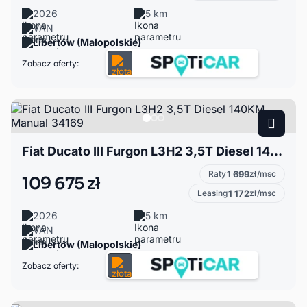
2026
5 km
VAN
Libertów (Małopolskie)
Zobacz oferty:
Fiat Ducato III Furgon L3H2 3,5T Diesel 140KM Manual 34169
Raty
1 699
zł/msc
109 675 zł
Leasing
1 172
zł/msc
2026
5 km
VAN
Libertów (Małopolskie)
Zobacz oferty: