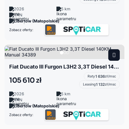
2026
5 km
VAN
Libertów (Małopolskie)
Zobacz oferty:
Fiat Ducato III Furgon L3H2 3,3T Diesel 140KM Manual 34389
Raty
1 636
zł/msc
105 610 zł
Leasing
1 132
zł/msc
2026
5 km
VAN
Libertów (Małopolskie)
Zobacz oferty: