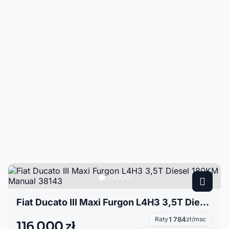
Fiat Ducato III Maxi Furgon L4H3 3,5T Diesel 180KM Manual 38143
Raty
1 784
zł/msc
116 000 zł