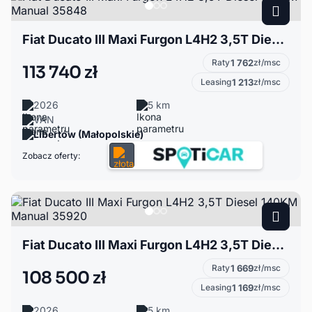
Fiat Ducato III Maxi Furgon L4H2 3,5T Diesel 140KM Manual 35848
Raty
1 762
zł/msc
113 740 zł
Leasing
1 213
zł/msc
2026
5 km
VAN
Libertów (Małopolskie)
Zobacz oferty:
Fiat Ducato III Maxi Furgon L4H2 3,5T Diesel 140KM Manual 35920
Raty
1 669
zł/msc
108 500 zł
Leasing
1 169
zł/msc
2026
5 km