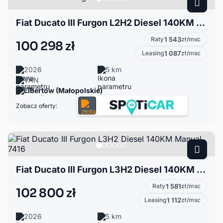
Fiat Ducato III Furgon L2H2 Diesel 140KM 9475
Raty
1 543
zł/msc
100 298 zł
Leasing
1 087
zł/msc
2026
5 km
VAN
Libertów (Małopolskie)
Zobacz oferty:
Fiat Ducato III Furgon L3H2 Diesel 140KM Manual 7416
Raty
1 581
zł/msc
102 800 zł
Leasing
1 112
zł/msc
2026
5 km