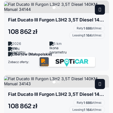
Fiat Ducato III Furgon L3H2 3,5T Diesel 140KM Manual 34144
Raty
1 686
zł/msc
108 862 zł
Leasing
1 164
zł/msc
2026
5 km
VAN
Libertów (Małopolskie)
Zobacz oferty:
Fiat Ducato III Furgon L3H2 3,5T Diesel 140KM Manual 34143
Raty
1 686
zł/msc
108 862 zł
Leasing
1 164
zł/msc