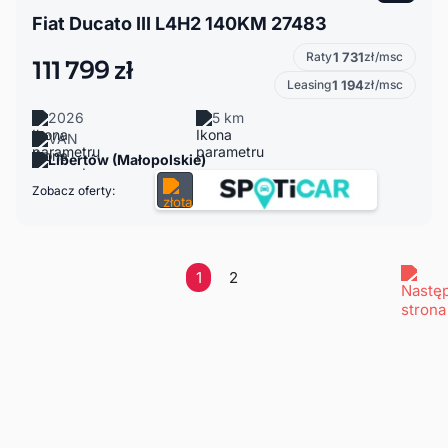
Fiat Ducato III L4H2 140KM 27483
Raty
1 731
zł/msc
111 799 zł
Leasing
1 194
zł/msc
2026
5 km
VAN
Libertów (Małopolskie)
Zobacz oferty:
1
2