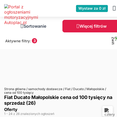
Wystaw za 0 zł
Sortowanie
Więcej filtrów
3
Aktywne filtry:
Strona główna
/
samochody dostawcze
/
Fiat
/
Ducato
/
Małopolskie
/
cena od 100 tysięcy
Fiat Ducato Małopolskie cena od 100 tysięcy na
sprzedaż (26)
Oferty
1
- 24
z 26 znalezionych ogłoszeń