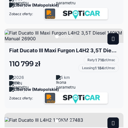
Libertów (Małopolskie)
Zobacz oferty:
Fiat Ducato III Maxi Furgon L4H2 3,5T Diesel 140KM Manual 26900
Raty
1 716
zł/msc
110 799 zł
Leasing
1 184
zł/msc
2026
5 km
VAN
Libertów (Małopolskie)
Zobacz oferty: