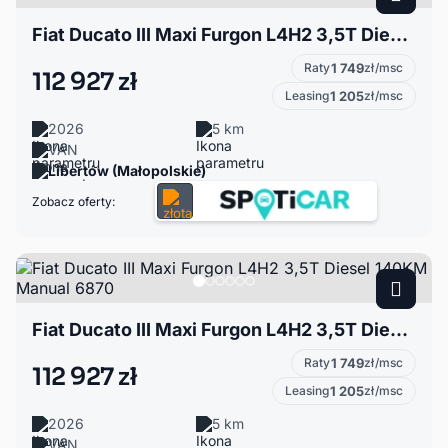
Fiat Ducato III Maxi Furgon L4H2 3,5T Diesel 140KM Manual 6899
Raty
1 749
zł/msc
112 927 zł
Leasing
1 205
zł/msc
2026
5 km
VAN
Libertów (Małopolskie)
Zobacz oferty:
Fiat Ducato III Maxi Furgon L4H2 3,5T Diesel 140KM Manual 6870
Raty
1 749
zł/msc
112 927 zł
Leasing
1 205
zł/msc
2026
5 km
VAN