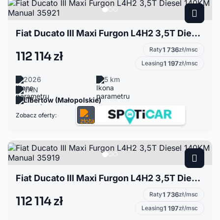
Fiat Ducato III Maxi Furgon L4H2 3,5T Diesel 140KM Manual 35921
Raty
1 736
zł/msc
112 114 zł
Leasing
1 197
zł/msc
2026
5 km
VAN
Libertów (Małopolskie)
Zobacz oferty:
Fiat Ducato III Maxi Furgon L4H2 3,5T Diesel 140KM Manual 35919
Raty
1 736
zł/msc
112 114 zł
Leasing
1 197
zł/msc