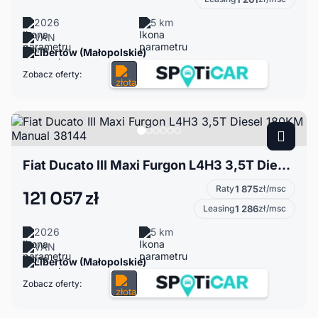
2026
5 km
VAN
Libertów (Małopolskie)
Zobacz oferty:
Fiat Ducato III Maxi Furgon L4H3 3,5T Diesel 180KM Manual 38144
Raty
1 875
zł/msc
121 057 zł
Leasing
1 286
zł/msc
2026
5 km
VAN
Libertów (Małopolskie)
Zobacz oferty: