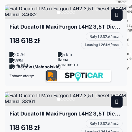
Fiat Ducato III Maxi Furgon L4H2 3,5T Diesel 180KM Manual 34682
Raty
1 837
zł/msc
118 618 zł
Leasing
1 261
zł/msc
2026
5 km
VAN
Libertów (Małopolskie)
Zobacz oferty:
Fiat Ducato III Maxi Furgon L4H2 3,5T Diesel 180KM Manual 38161
Raty
1 837
zł/msc
118 618 zł
Leasing
1 261
zł/msc