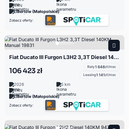
VAN
Libertów (Małopolskie)
Zobacz oferty:
Fiat Ducato III Furgon L3H2 3,3T Diesel 140KM Manual 19831
Raty
1 648
zł/msc
106 423 zł
Leasing
1 141
zł/msc
2026
5 km
VAN
Libertów (Małopolskie)
Zobacz oferty: