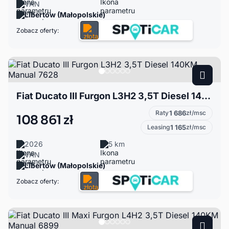
VAN
Libertów (Małopolskie)
Zobacz oferty:
Fiat Ducato III Furgon L3H2 3,5T Diesel 140KM Manual 7628
Raty
1 686
zł/msc
108 861 zł
Leasing
1 165
zł/msc
2026
5 km
VAN
Libertów (Małopolskie)
Zobacz oferty: