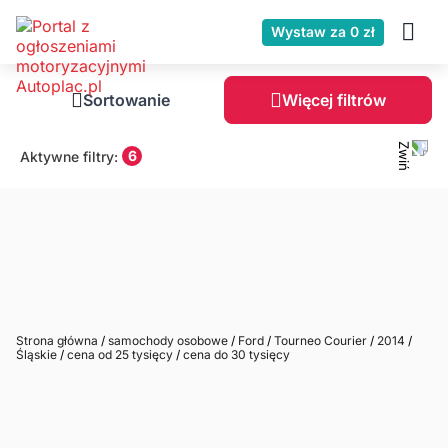
Wystaw za 0 zł
Sortowanie
Więcej filtrów
6
Aktywne filtry:
Strona główna
/
samochody osobowe
/
Ford
/
Tourneo Courier
/
2014
/
Śląskie
/
cena od 25 tysięcy
/
cena do 30 tysięcy