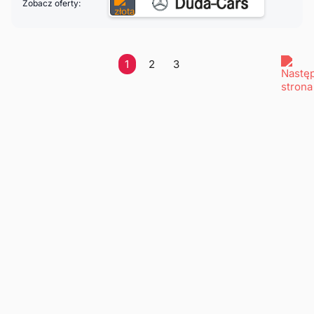
Zobacz oferty:
1
2
3