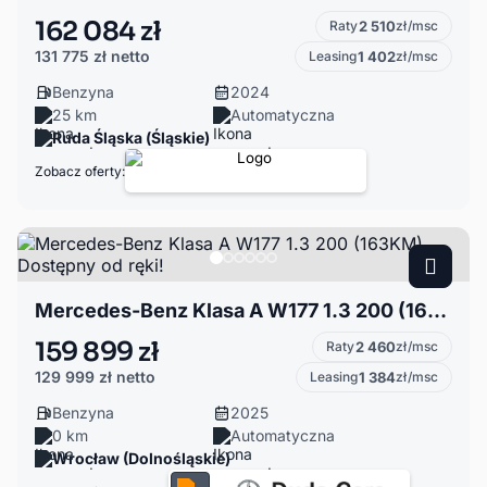
162 084 zł
Raty
2 510
zł/msc
131 775 zł
netto
Leasing
1 402
zł/msc
Benzyna
2024
25 km
Automatyczna
Ruda Śląska (Śląskie)
Zobacz oferty:
Mercedes-Benz Klasa A W177 1.3 200 (163KM) Dostępny od ręki!
159 899 zł
Raty
2 460
zł/msc
129 999 zł
netto
Leasing
1 384
zł/msc
Benzyna
2025
0 km
Automatyczna
Wrocław (Dolnośląskie)