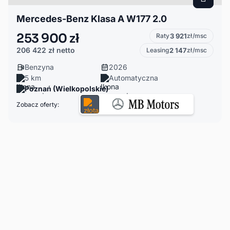
Mercedes-Benz Klasa A W177 2.0
253 900 zł
Raty
3 921
zł/msc
206 422 zł
netto
Leasing
2 147
zł/msc
Benzyna
2026
5 km
Automatyczna
Poznań (Wielkopolskie)
Zobacz oferty: