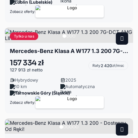
Lublin (Lubelskie)
Zobacz oferty:
Tylko u nas
Mercedes-Benz Klasa A W177 1.3 200 7G-DCT AMG LINE
157 334 zł
Raty
2 420
zł/msc
127 913 zł
netto
Hybrydowy
2025
10 km
Automatyczna
Tarnowskie Góry (Śląskie)
Zobacz oferty: