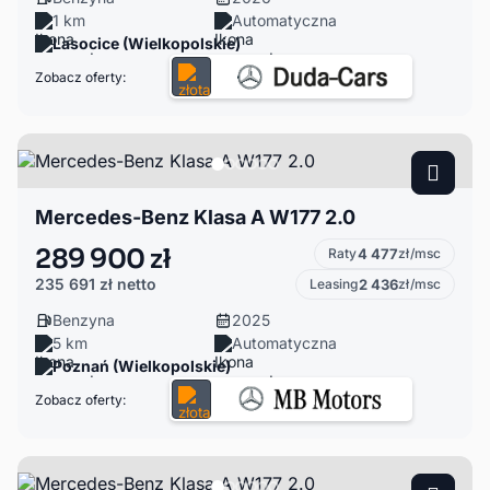
1 km
Automatyczna
Lasocice (Wielkopolskie)
Zobacz oferty:
Mercedes-Benz Klasa A W177 2.0
289 900 zł
Raty
4 477
zł/msc
235 691 zł
netto
Leasing
2 436
zł/msc
Benzyna
2025
5 km
Automatyczna
Poznań (Wielkopolskie)
Zobacz oferty: