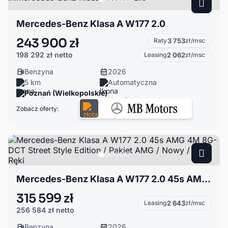
Mercedes-Benz Klasa A W177 2.0
243 900 zł
Raty
3 753
zł/msc
198 292 zł
netto
Leasing
2 062
zł/msc
Benzyna
2026
5 km
Automatyczna
Poznań (Wielkopolskie)
Zobacz oferty:
Mercedes-Benz Klasa A W177 2.0 45s AMG 4M 8G-DCT Street Style Edition / Pakiet AMG / Nowy / Od Ręki
315 599 zł
Leasing
2 643
zł/msc
256 584 zł
netto
Benzyna
2026