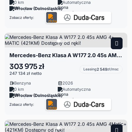
0 km
Automatyczna
Wrocław (Dolnośląskie)
Zobacz oferty:
Mercedes-Benz Klasa A W177 2.0 45s AMG 4-MATIC (421KM) Dostępny od ręki!
303 975 zł
Leasing
2 549
zł/msc
247 134 zł
netto
Benzyna
2026
0 km
Automatyczna
Wrocław (Dolnośląskie)
Zobacz oferty: