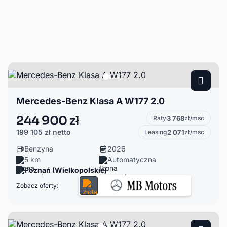
Mercedes-Benz Klasa A W177 2.0
244 900 zł
Raty
3 768
zł/msc
199 105 zł
netto
Leasing
2 071
zł/msc
Benzyna
2026
5 km
Automatyczna
Poznań (Wielkopolskie)
Zobacz oferty: