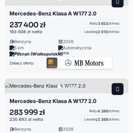
Mercedes-Benz Klasa A W177 2.0
237 400 zł
Raty
3 653
zł/msc
193 008 zł
netto
Leasing
2 010
zł/msc
Benzyna
2026
5 km
Automatyczna
Poznań (Wielkopolskie)
Zobacz oferty:
Mercedes-Benz Klasa A W177 2.0
283 999 zł
Raty
4 386
zł/msc
230 893 zł
netto
Leasing
2 388
zł/msc
Benzyna
2026