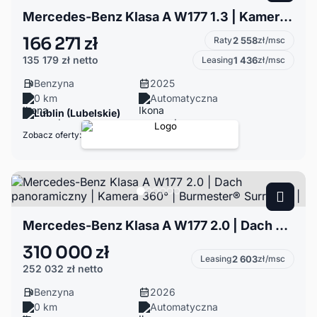
Mercedes-Benz Klasa A W177 1.3 | Kamera cofania | Stylizacja AMG | Pakiet Night |
166 271 zł
Raty
2 558
zł/msc
135 179 zł
netto
Leasing
1 436
zł/msc
Benzyna
2025
0 km
Automatyczna
Lublin (Lubelskie)
Zobacz oferty:
Mercedes-Benz Klasa A W177 2.0 | Dach panoramiczny | Kamera 360° | Burmester® Surround |
310 000 zł
Leasing
2 603
zł/msc
252 032 zł
netto
Benzyna
2026
0 km
Automatyczna