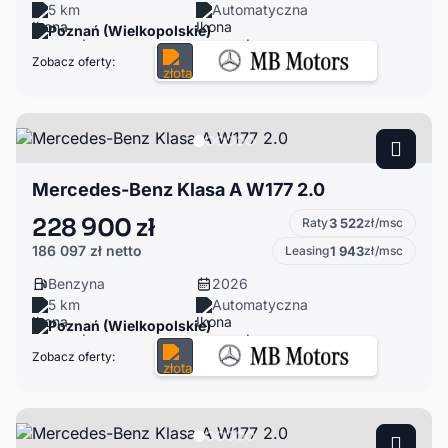
5 km
Automatyczna
Poznań (Wielkopolskie)
Zobacz oferty:
Mercedes-Benz Klasa A W177 2.0
228 900 zł
Raty
3 522
zł/msc
186 097 zł
netto
Leasing
1 943
zł/msc
Benzyna
2026
5 km
Automatyczna
Poznań (Wielkopolskie)
Zobacz oferty: