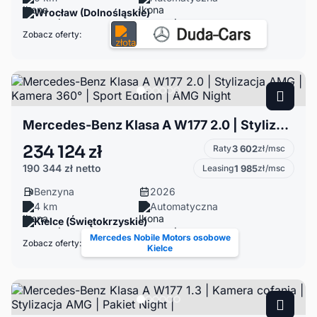
Wrocław (Dolnośląskie)
Zobacz oferty:
Mercedes-Benz Klasa A W177 2.0 | Stylizacja AMG | Kamera 360° | Sport Edition | AMG Night
234 124 zł
Raty
3 602
zł/msc
190 344 zł
netto
Leasing
1 985
zł/msc
Benzyna
2026
4 km
Automatyczna
Kielce (Świętokrzyskie)
Mercedes Nobile Motors osobowe
Zobacz oferty:
Kielce