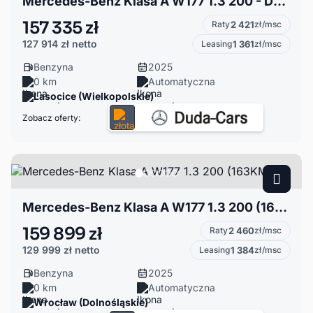
Mercedes-Benz Klasa A W177 1.3 200 - Dostępny Od Ręki!
157 335 zł
Raty
2 421
zł/msc
127 914 zł
netto
Leasing
1 361
zł/msc
Benzyna
2025
0 km
Automatyczna
Lasocice (Wielkopolskie)
Zobacz oferty:
Mercedes-Benz Klasa A W177 1.3 200 (163KM)
159 899 zł
Raty
2 460
zł/msc
129 999 zł
netto
Leasing
1 384
zł/msc
Benzyna
2025
0 km
Automatyczna
Wrocław (Dolnośląskie)