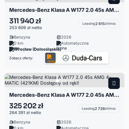
Mercedes-Benz Klasa A W177 2.0 45s AMG 4Matic+(421KM) Dostępny od ręki!
311 940 zł
Leasing
2 615
zł/msc
253 609 zł
netto
Benzyna
2026
0 km
Automatyczna
Wrocław (Dolnośląskie)
Zobacz oferty:
Mercedes-Benz Klasa A W177 2.0 45s AMG 4-MATIC (421KM) Dostępny od ręki!
325 202 zł
Leasing
2 726
zł/msc
264 391 zł
netto
Benzyna
2026
0 km
Automatyczna