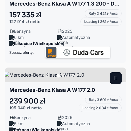
Mercedes-Benz Klasa A W177 1.3 200 - Dostępny Od Ręki!
157 335 zł
Raty
2 421
zł/msc
127 914 zł
netto
Leasing
1 361
zł/msc
Benzyna
2025
0 km
Automatyczna
Lasocice (Wielkopolskie)
Zobacz oferty:
Mercedes-Benz Klasa A W177 2.0
239 900 zł
Raty
3 691
zł/msc
195 040 zł
netto
Leasing
2 034
zł/msc
Benzyna
2026
5 km
Automatyczna
Poznań (Wielkopolskie)