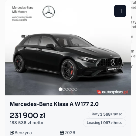
Mercedes-Benz Klasa A W177 2.0
231 900 zł
Raty
3 568
zł/msc
188 536 zł
netto
Leasing
1 967
zł/msc
Benzyna
2026