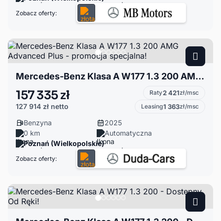
Zobacz oferty:
Mercedes-Benz Klasa A W177 1.3 200 AMG Advanced Plus - promocja specjalna!
157 335 zł
Raty
2 421
zł/msc
127 914 zł
netto
Leasing
1 363
zł/msc
Benzyna
2025
0 km
Automatyczna
Poznań (Wielkopolskie)
Zobacz oferty: