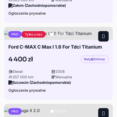
Załom (Zachodniopomorskie)
Ogłoszenie prywatne
Tylko u nas
PRO
Ford C-MAX C Max I 1.6 For Tdci Titanium
4 400 zł
Raty
67
zł/msc
Diesel
2008
357 000 km
Manualna
Szczecin (Zachodniopomorskie)
Ogłoszenie prywatne
PRO