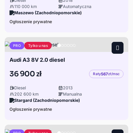
Diesel
2018
110 000 km
Automatyczna
Maszewo (Zachodniopomorskie)
Ogłoszenie prywatne
Tylko u nas
PRO
Audi A3 8V 2.0 diesel
36 900 zł
Raty
567
zł/msc
Diesel
2013
202 600 km
Manualna
Stargard (Zachodniopomorskie)
Ogłoszenie prywatne