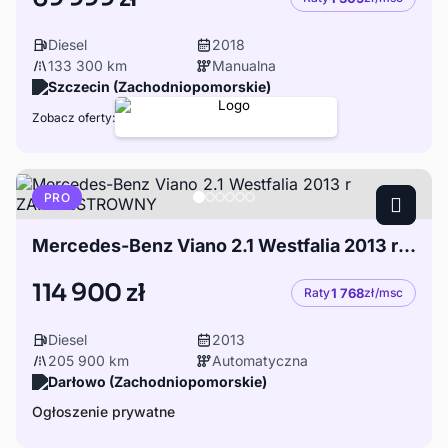
Diesel
2018
133 300 km
Manualna
Szczecin (Zachodniopomorskie)
Zobacz oferty:
PRO
Mercedes-Benz Viano 2.1 Westfalia 2013 r ZAREJESTROWNY
114 900 zł
Raty
1 768
zł/msc
Diesel
2013
205 900 km
Automatyczna
Darłowo (Zachodniopomorskie)
Ogłoszenie prywatne