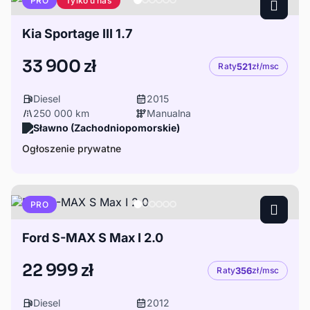
Tylko u nas
PRO
Kia Sportage III 1.7
33 900 zł
Raty
521
zł/msc
Diesel
2015
250 000 km
Manualna
Sławno (Zachodniopomorskie)
Ogłoszenie prywatne
PRO
Ford S-MAX S Max I 2.0
22 999 zł
Raty
356
zł/msc
Diesel
2012