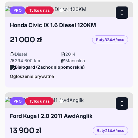
Tylko u nas
PRO
Honda Civic IX 1.6 Diesel 120KM
21 000 zł
Raty
324
zł/msc
Diesel
2014
294 600 km
Manualna
Białogard (Zachodniopomorskie)
Ogłoszenie prywatne
Tylko u nas
PRO
Ford Kuga I 2.0 2011 AwdAnglik
13 900 zł
Raty
214
zł/msc