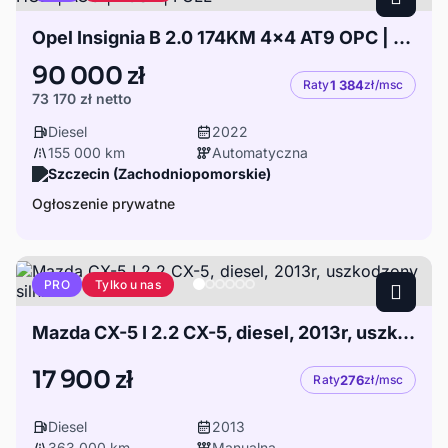
Opel Insignia B 2.0 174KM 4x4 AT9 OPC | MATRIX | HUD | ACC | BOSE | FULL
90 000 zł
Raty
1 384
zł/msc
73 170 zł
netto
Diesel
2022
155 000 km
Automatyczna
Szczecin (Zachodniopomorskie)
Ogłoszenie prywatne
Tylko u nas
PRO
Mazda CX-5 I 2.2 CX-5, diesel, 2013r, uszkodzony silnik
17 900 zł
Raty
276
zł/msc
Diesel
2013
363 000 km
Manualna