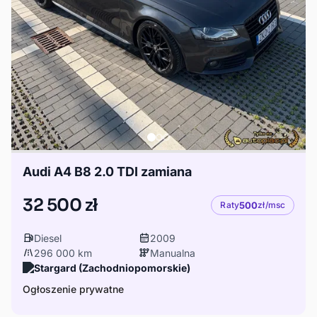
Audi A4 B8 2.0 TDI zamiana
32 500 zł
Raty
500
zł/msc
Diesel
2009
296 000 km
Manualna
Stargard (Zachodniopomorskie)
Ogłoszenie prywatne