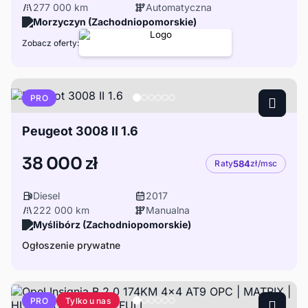
277 000 km
Automatyczna
Morzyczyn (Zachodniopomorskie)
Zobacz oferty:
PRO
Peugeot 3008 II 1.6
38 000 zł
Raty
584
zł/msc
Diesel
2017
222 000 km
Manualna
Myślibórz (Zachodniopomorskie)
Ogłoszenie prywatne
Tylko u nas
PRO