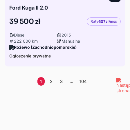
Ford Kuga II 2.0
39 500 zł
Raty
607
zł/msc
Diesel
2015
222 000 km
Manualna
Różewo (Zachodniopomorskie)
Ogłoszenie prywatne
1
2
3
...
104