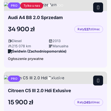
Tylko u nas
PRO
Audi A4 B8 2.0 Sprzedam
34 900 zł
Raty
537
zł/msc
Diesel
2013
215 078 km
Manualna
Świdwin (Zachodniopomorskie)
Ogłoszenie prywatne
PRO
Citroen C5 III 2.0 Hdi Exlusive
15 900 zł
Raty
245
zł/msc