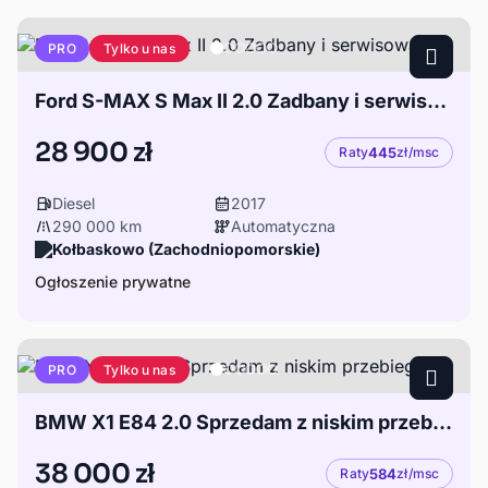
Tylko u nas
PRO
Ford S-MAX S Max II 2.0 Zadbany i serwisowany.
28 900 zł
Raty
445
zł/msc
Diesel
2017
290 000 km
Automatyczna
Kołbaskowo (Zachodniopomorskie)
Ogłoszenie prywatne
Tylko u nas
PRO
BMW X1 E84 2.0 Sprzedam z niskim przebiegiem
38 000 zł
Raty
584
zł/msc