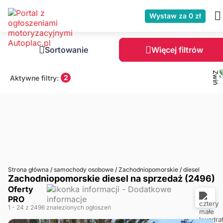
Wystaw za 0 zł
Sortowanie
Więcej filtrów
2
Aktywne filtry:
Strona główna
/
samochody osobowe
/
Zachodniopomorskie
/
diesel
Zachodniopomorskie diesel na sprzedaż (2496)
Oferty
PRO
1
- 24
z 2496 znalezionych ogłoszeń