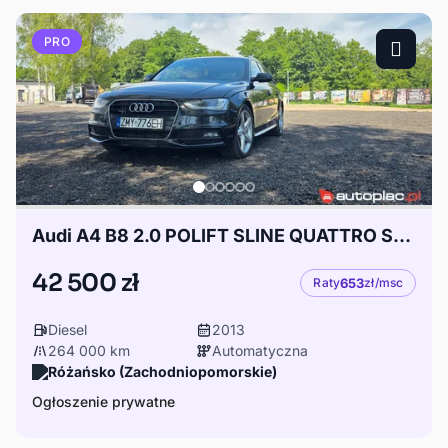
PRO
Audi A4 B8 2.0 POLIFT SLINE QUATTRO STRONIC
42 500 zł
Raty
653
zł/msc
Diesel
2013
264 000 km
Automatyczna
Różańsko (Zachodniopomorskie)
Ogłoszenie prywatne