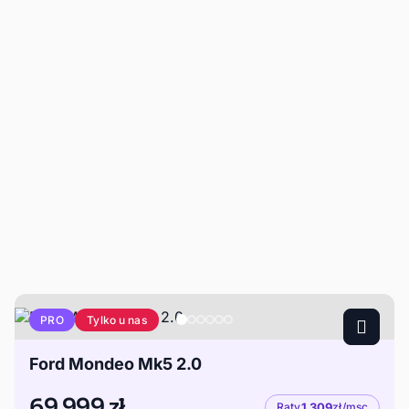
Tylko u nas
PRO
Ford Mondeo Mk5 2.0
69 999 zł
Raty
1 309
zł/msc