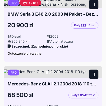
Tylko u nas
PRO
BMW Seria 3 E46 2.0 2003 M Pakiet • Bezwypadkowy • Szwajcaria • Niski przebieg
20 900 zł
Raty
322
zł/msc
Diesel
2003
205 245 km
Automatyczna
Szczecinek (Zachodniopomorskie)
Ogłoszenie prywatne
PRO
Mercedes-Benz CLA I 2.1 200d 2018 110 tys. km
68 500 zł
Raty
1 054
zł/msc