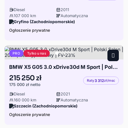
Diesel
2011
107 000 km
Automatyczna
Gryfino (Zachodniopomorskie)
Ogłoszenie prywatne
Tylko u nas
PRO
BMW X5 G05 3.0 xDrive30d M Sport | Polski Salon | 2021 | Bezwypadkowy | FV-23%
215 250 zł
Raty
3 312
zł/msc
175 000 zł
netto
Diesel
2021
160 000 km
Automatyczna
Szczecin (Zachodniopomorskie)
Ogłoszenie prywatne