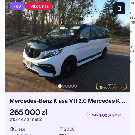
Tylko u nas
PRO
Mercedes-Benz Klasa V II 2.0 Mercedes Klasy 300d-Bodykit Topcar
265 000 zł
Raty
4 093
zł/msc
215 447 zł
netto
Diesel
2020